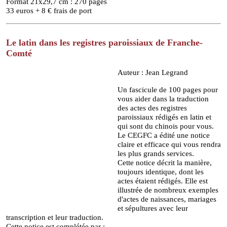
Format 21x29,7 cm : 270 pages
33 euros + 8 € frais de port
Le latin dans les registres paroissiaux de Franche-
Comté
Auteur : Jean Legrand
Un fascicule de 100 pages pour
vous aider dans la traduction
des
actes des registres
paroissiaux rédigés en latin et
qui sont du chinois pour vous.
Le CEGFC a édité une notice
claire et efficace qui vous rendra
les plus grands services.
Cette notice décrit la manière,
toujours identique, dont les
actes étaient rédigés. Elle est
illustrée de
nombreux exemples
d'actes de naissances, mariages
et sépultures avec leur
transcription et leur
traduction.
Cette notice est complétée par :