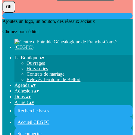
OK
Ajoutez un logo, un bouton, des réseaux sociaux
Cliquez pour éditer
La Boutique
▴
▾
Ouvrages
Hors-séries
Contrats de mariage
Relevés Territoire de Belfort
Agenda
▴
▾
Adhésion
▴
▾
Dons
▴
▾
À lire !
▴
▾
Recherche bases
Accueil CEGFC
Se connecter