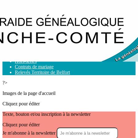
Exporter les lignes sélectionnées
Exporter toutes les colonnes
Exporter uniquement les colonnes affichées
Menu
<
>
Ouvrages
Hors-séries
Contrats de mariage
Relevés Territoire de Belfort
?>
Images de la page d'accueil
Cliquez pour éditer
Texte, bouton et/ou inscription à la newsletter
Cliquez pour éditer
Je m'abonne à la newsletter