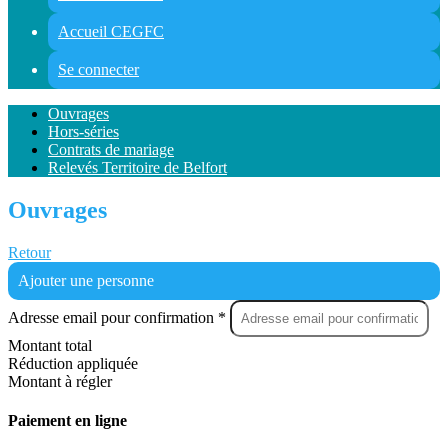
Accueil CEGFC
Se connecter
Ouvrages
Hors-séries
Contrats de mariage
Relevés Territoire de Belfort
Ouvrages
Retour
Ajouter une personne
Adresse email pour confirmation *
Montant total
Réduction appliquée
Montant à régler
Paiement en ligne