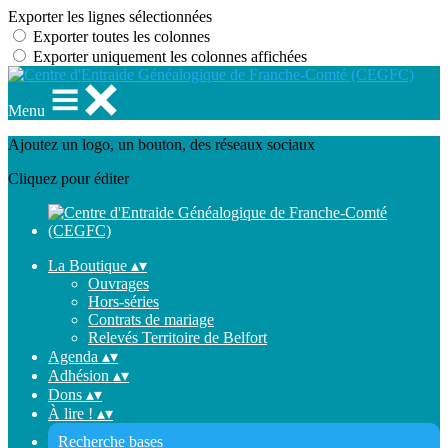
Exporter les lignes sélectionnées
Exporter toutes les colonnes
Exporter uniquement les colonnes affichées
Menu
Ajoutez un logo, un bouton, des réseaux sociaux
Cliquez pour éditer
La Boutique
▴
▾
Ouvrages
Hors-séries
Contrats de mariage
Relevés Territoire de Belfort
Agenda
▴
▾
Adhésion
▴
▾
Dons
▴
▾
À lire !
▴
▾
Recherche bases