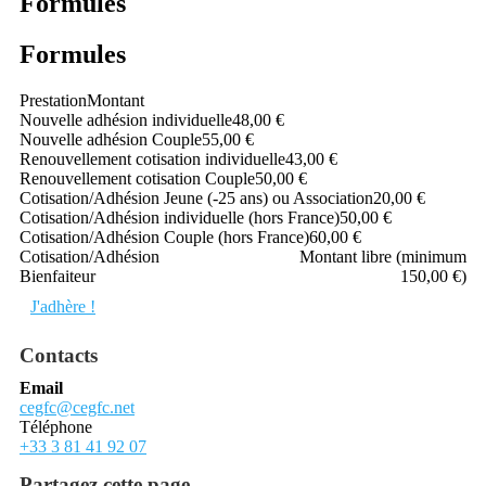
Formules
Formules
Prestation
Montant
Nouvelle adhésion individuelle
48,00 €
Nouvelle adhésion Couple
55,00 €
Renouvellement cotisation individuelle
43,00 €
Renouvellement cotisation Couple
50,00 €
Cotisation/Adhésion Jeune (-25 ans) ou Association
20,00 €
Cotisation/Adhésion individuelle (hors France)
50,00 €
Cotisation/Adhésion Couple (hors France)
60,00 €
Cotisation/Adhésion
Montant libre (minimum
Bienfaiteur
150,00 €)
J'adhère !
Contacts
Email
cegfc@cegfc.net
Téléphone
+33 3 81 41 92 07
Partagez cette page