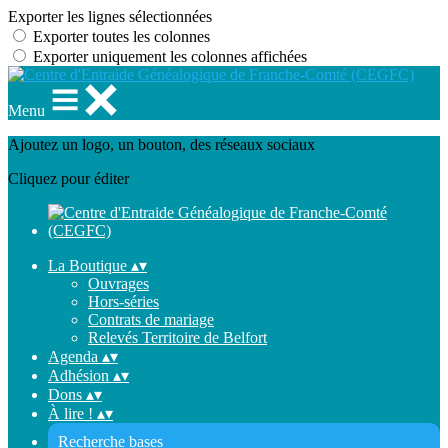
Exporter les lignes sélectionnées
Exporter toutes les colonnes
Exporter uniquement les colonnes affichées
Menu
Ajoutez un logo, un bouton, des réseaux sociaux
Cliquez pour éditer
La Boutique
▴
▾
Ouvrages
Hors-séries
Contrats de mariage
Relevés Territoire de Belfort
Agenda
▴
▾
Adhésion
▴
▾
Dons
▴
▾
À lire !
▴
▾
Recherche bases