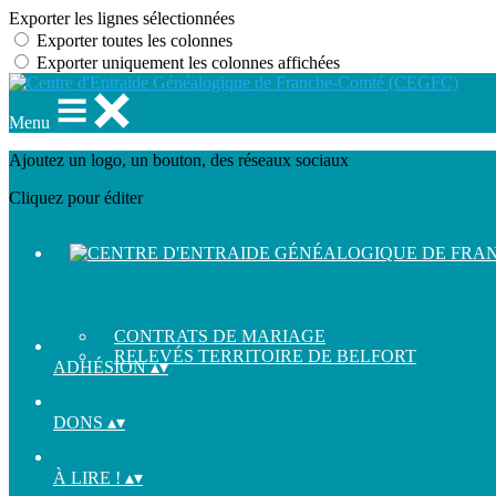
Exporter les lignes sélectionnées
Exporter toutes les colonnes
Exporter uniquement les colonnes affichées
Menu
Ajoutez un logo, un bouton, des réseaux sociaux
Cliquez pour éditer
CONTRATS DE MARIAGE
RELEVÉS TERRITOIRE DE BELFORT
ADHÉSION
▴
▾
DONS
▴
▾
À LIRE !
▴
▾