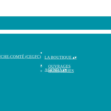
LA BOUTIQUE
▴
▾
OUVRAGES
AGENDA
▴
▾
HORS-SÉRIES